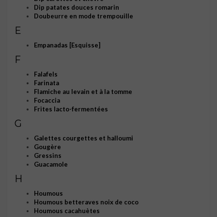
Dip patates douces romarin
Doubeurre en mode trempouille
E
Empanadas [Esquisse]
F
Falafels
Farinata
Flamiche au levain et à la tomme
Focaccia
Frites lacto-fermentées
G
Galettes courgettes et halloumi
Gougère
Gressins
Guacamole
H
Houmous
Houmous betteraves noix de coco
Houmous cacahuètes