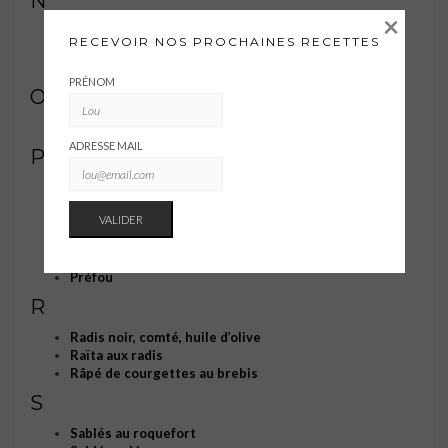
N
×
Nachos
RECEVOIR NOS PROCHAINES RECETTES
Nectarines grillées, burrata et sumac
Nems au porc
PRÉNOM
O
Onion rings à la farine de pois chiches
ADRESSE MAIL
P
Panisses
Pizzettes aux asperges
Pizzettes aux choux de Bruxelles
Pois chiches grillés
Poivrons farcis feta et dukkah
Préfou
R
Radis noir, comté, huile d’olive
Raïta aux radis
Râpé de courgettes au brebis
S
Sablés au roquefort