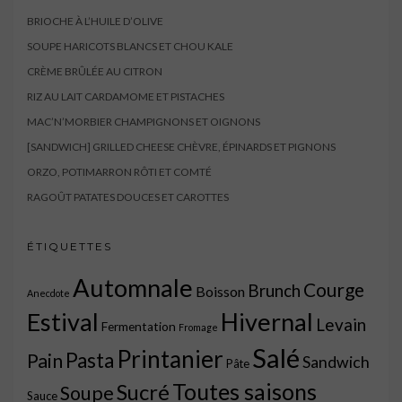
BRIOCHE À L’HUILE D’OLIVE
SOUPE HARICOTS BLANCS ET CHOU KALE
CRÈME BRÛLÉE AU CITRON
RIZ AU LAIT CARDAMOME ET PISTACHES
MAC’N’MORBIER CHAMPIGNONS ET OIGNONS
[SANDWICH] GRILLED CHEESE CHÈVRE, ÉPINARDS ET PIGNONS
ORZO, POTIMARRON RÔTI ET COMTÉ
RAGOÛT PATATES DOUCES ET CAROTTES
ÉTIQUETTES
Automnale
Courge
Brunch
Boisson
Anecdote
Estival
Hivernal
Levain
Fermentation
Fromage
Salé
Printanier
Pasta
Pain
Sandwich
Pâte
Toutes saisons
Sucré
Soupe
Sauce