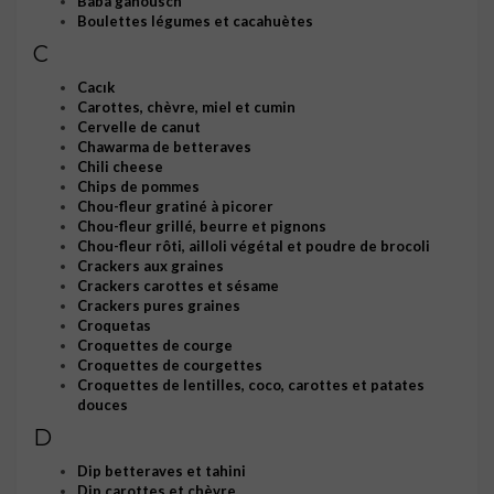
Baba ganousch
Boulettes légumes et cacahuètes
C
Cacık
Carottes, chèvre, miel et cumin
Cervelle de canut
Chawarma de betteraves
Chili cheese
Chips de pommes
Chou-fleur gratiné à picorer
Chou-fleur grillé, beurre et pignons
Chou-fleur rôti, ailloli végétal et poudre de brocoli
Crackers aux graines
Crackers carottes et sésame
Crackers pures graines
Croquetas
Croquettes de courge
Croquettes de courgettes
Croquettes de lentilles, coco, carottes et patates
douces
D
Dip betteraves et tahini
Dip carottes et chèvre