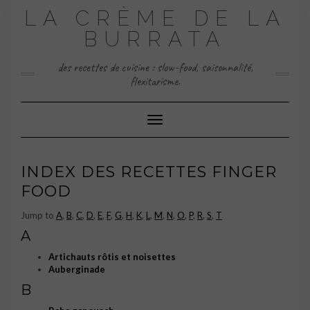
Skip
LA CRÈME DE LA
to
content
BURRATA
des recettes de cuisine : slow-food, saisonnalité,
flexitarisme.
Toggle Navigation
INDEX DES RECETTES FINGER
FOOD
Jump to
A
,
B
,
C
,
D
,
E
,
F
,
G
,
H
,
K
,
L
,
M
,
N
,
O
,
P
,
R
,
S
,
T
A
Artichauts rôtis et noisettes
Auberginade
B