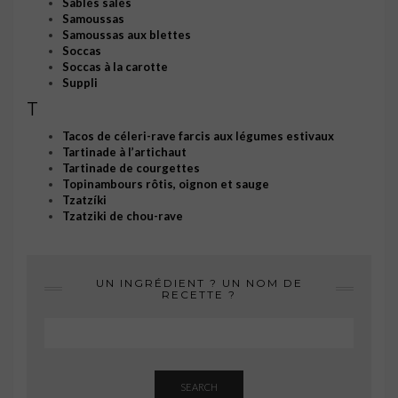
Sablés salés
Samoussas
Samoussas aux blettes
Soccas
Soccas à la carotte
Suppli
T
Tacos de céleri-rave farcis aux légumes estivaux
Tartinade à l’artichaut
Tartinade de courgettes
Topinambours rôtis, oignon et sauge
Tzatzíki
Tzatziki de chou-rave
UN INGRÉDIENT ? UN NOM DE
RECETTE ?
SEARCH