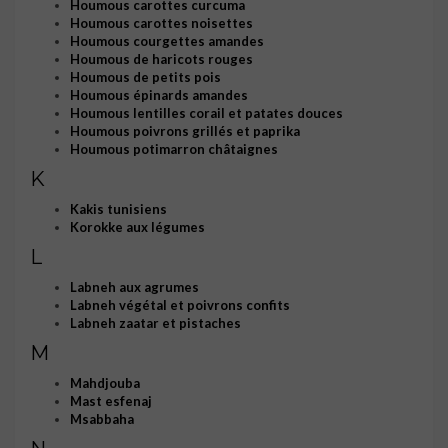
Houmous carottes curcuma
Houmous carottes noisettes
Houmous courgettes amandes
Houmous de haricots rouges
Houmous de petits pois
Houmous épinards amandes
Houmous lentilles corail et patates douces
Houmous poivrons grillés et paprika
Houmous potimarron châtaignes
K
Kakis tunisiens
Korokke aux légumes
L
Labneh aux agrumes
Labneh végétal et poivrons confits
Labneh zaatar et pistaches
M
Mahdjouba
Mast esfenaj
Msabbaha