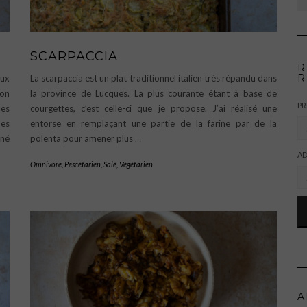
SCARPACCIA
R
R
aux
La scarpaccia est un plat traditionnel italien très répandu dans
’on
la province de Lucques. La plus courante étant à base de
P
les
courgettes, c’est celle-ci que je propose. J’ai réalisé une
des
entorse en remplaçant une partie de la farine par de la
gné
polenta pour amener plus
…
AD
Omnivore
,
Pescétarien
,
Salé
,
Végétarien
A