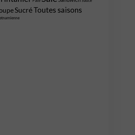
Pâte
Sauce
Toutes saisons
Sucré
oupe
etnamienne