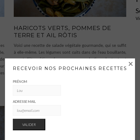
S
Vi
HARICOTS VERTS, POMMES DE
TERRE ET AIL RÔTIS
les
Voici une recette de salade végétale gourmande, qui se suffit
ée,
à elle-même. Les légumes sont cuits dans de l’eau bouillante,
 de
avant d’être rôtis au four avec un peu de thym. Le tout est
×
our
assaisonné avec du citron et de l’huile d’olive. Pour quatre
RECEVOIR NOS PROCHAINES RECETTES
es
personnes800g de
…
PRÉNOM
Omnivore
,
Pescétarien
,
Salé
,
Végétalien
,
Végétarien
ADRESSE MAIL