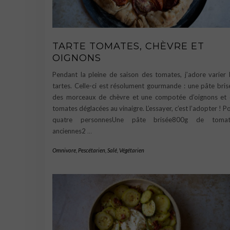
TARTE TOMATES, CHÈVRE ET
OIGNONS
Pendant la pleine de saison des tomates, j’adore varier 
tartes. Celle-ci est résolument gourmande : une pâte bris
des morceaux de chèvre et une compotée d’oignons et
tomates déglacées au vinaigre. L’essayer, c’est l’adopter ! P
quatre personnesUne pâte brisée800g de tomat
anciennes2
…
Omnivore
,
Pescétarien
,
Salé
,
Végétarien