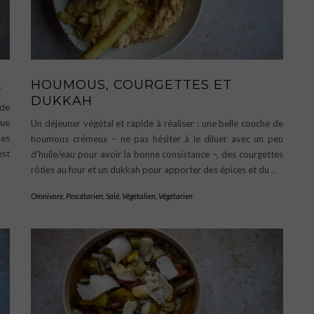
E
HOUMOUS, COURGETTES ET
DUKKAH
 de
que
Un déjeuner végétal et rapide à réaliser : une belle couche de
les
houmous crémeux – ne pas hésiter à le diluer avec un peu
est
d’huile/eau pour avoir la bonne consistance –, des courgettes
rôties au four et un dukkah pour apporter des épices et du
…
Omnivore
,
Pescétarien
,
Salé
,
Végétalien
,
Végétarien