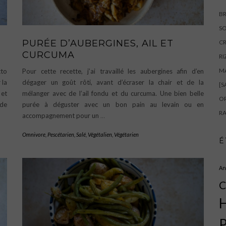
BR
SO
PURÉE D’AUBERGINES, AIL ET
CR
CURCUMA
RI
M
tto
Pour cette recette, j’ai travaillé les aubergines afin d’en
 la
dégager un goût rôti, avant d’écraser la chair et de la
[S
 et
mélanger avec de l’ail fondu et du curcuma. Une bien belle
OR
 de
purée à déguster avec un bon pain au levain ou en
RA
accompagnement pour un
…
Omnivore
,
Pescétarien
,
Salé
,
Végétalien
,
Végétarien
É
An
C
H
P