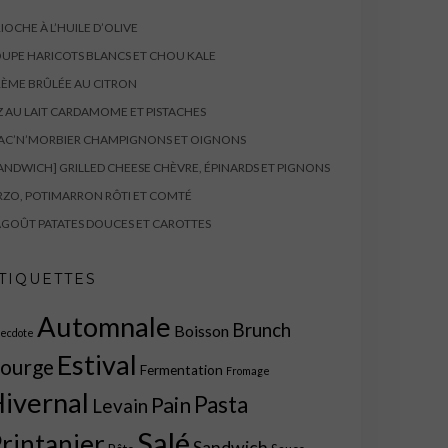
IOCHE À L’HUILE D’OLIVE
UPE HARICOTS BLANCS ET CHOU KALE
ÈME BRÛLÉE AU CITRON
Z AU LAIT CARDAMOME ET PISTACHES
AC’N’MORBIER CHAMPIGNONS ET OIGNONS
ANDWICH] GRILLED CHEESE CHÈVRE, ÉPINARDS ET PIGNONS
ZO, POTIMARRON RÔTI ET COMTÉ
GOÛT PATATES DOUCES ET CAROTTES
TIQUETTES
Automnale
Brunch
Boisson
ecdote
Estival
ourge
Fermentation
Fromage
ivernal
Pasta
Pain
Levain
Salé
rintanier
Sandwich