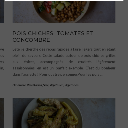
POIS CHICHES, TOMATES ET
CONCOMBRE
ive
L’été, je cherche des repas rapides à faire, légers tout en étant
des
plein de saveurs. Cette salade autour de pois chiches grillés
ers
aux épices, accompagnés de crudités légèrement
in,
assaisonnées, en est un parfait exemple. C’est du bonheur
dans l’assiette ! Pour quatre personnesPour les pois
…
Omnivore
,
Pescétarien
,
Salé
,
Végétalien
,
Végétarien