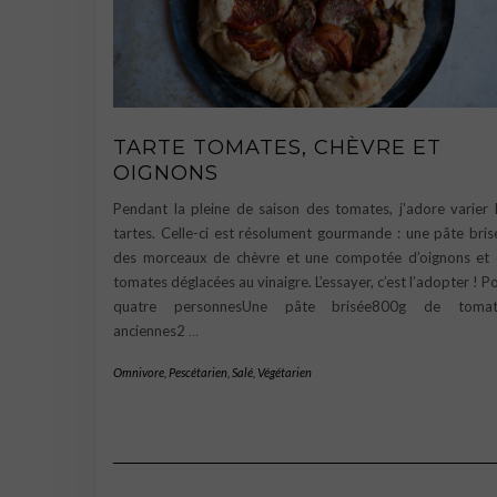
TARTE TOMATES, CHÈVRE ET
OIGNONS
Pendant la pleine de saison des tomates, j’adore varier 
tartes. Celle-ci est résolument gourmande : une pâte bris
des morceaux de chèvre et une compotée d’oignons et
tomates déglacées au vinaigre. L’essayer, c’est l’adopter ! P
quatre personnesUne pâte brisée800g de tomat
anciennes2
…
Omnivore
,
Pescétarien
,
Salé
,
Végétarien