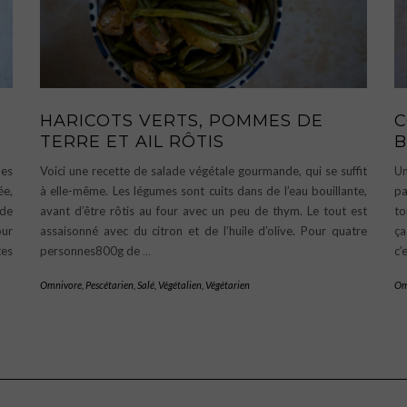
HARICOTS VERTS, POMMES DE
C
TERRE ET AIL RÔTIS
B
les
Voici une recette de salade végétale gourmande, qui se suffit
Un
ée,
à elle-même. Les légumes sont cuits dans de l’eau bouillante,
pa
 de
avant d’être rôtis au four avec un peu de thym. Le tout est
to
our
assaisonné avec du citron et de l’huile d’olive. Pour quatre
ça
es
personnes800g de
…
c’
Omnivore
,
Pescétarien
,
Salé
,
Végétalien
,
Végétarien
Om