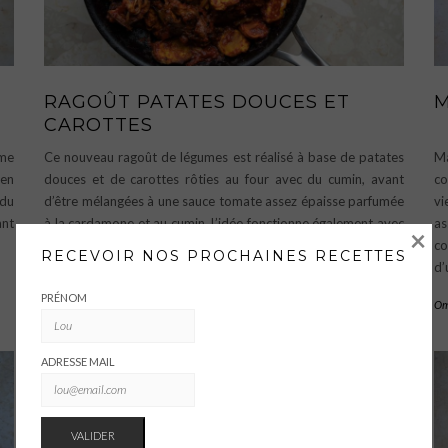
RAGOÛT PATATES DOUCES ET
CAROTTES
rme
Ce nouveau ragoût de légumes est réalisé à base de patates
Ma
 en
douces et de carottes rôties au four avec du cumin, avant
co
 du
d’être mélangées à une sauce tomate assez épaisse parfumée
vi
ant
à la cardamone et au cumin. L’idée fonctionne également avec
as
×
d’autres légumes racines rôtis.
…
co
RECEVOIR NOS PROCHAINES RECETTES
d’
Omnivore
,
Pescétarien
,
Salé
,
Végétalien
,
Végétarien
PRÉNOM
Om
ADRESSE MAIL