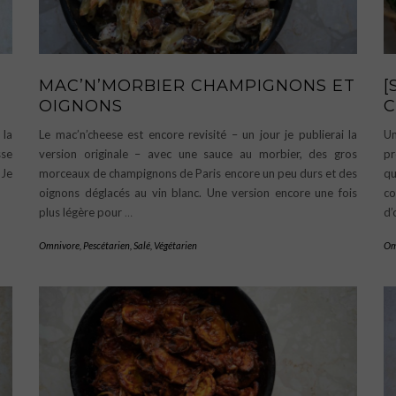
MAC’N’MORBIER CHAMPIGNONS ET
[
OIGNONS
C
 la
Le mac’n’cheese est encore revisité – un jour je publierai la
Un
sse
version originale – avec une sauce au morbier, des gros
pr
 Je
morceaux de champignons de Paris encore un peu durs et des
qu
oignons déglacés au vin blanc. Une version encore une fois
co
plus légère pour
…
d’
Omnivore
,
Pescétarien
,
Salé
,
Végétarien
Om