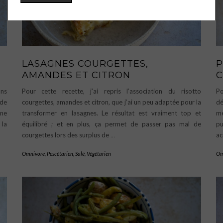
LASAGNES COURGETTES,
P
AMANDES ET CITRON
ans
Pour cette recette, j’ai repris l’association du risotto
Po
 de
courgettes, amandes et citron, que j’ai un peu adaptée pour la
dé
une
transformer en lasagnes. Le résultat est vraiment top et
mé
 la
équilibré ; et en plus, ça permet de passer pas mal de
p
courgettes lors des surplus de
…
a
Omnivore
,
Pescétarien
,
Salé
,
Végétarien
Om