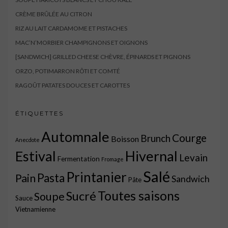
CRÈME BRÛLÉE AU CITRON
RIZ AU LAIT CARDAMOME ET PISTACHES
MAC’N’MORBIER CHAMPIGNONS ET OIGNONS
[SANDWICH] GRILLED CHEESE CHÈVRE, ÉPINARDS ET PIGNONS
ORZO, POTIMARRON RÔTI ET COMTÉ
RAGOÛT PATATES DOUCES ET CAROTTES
ÉTIQUETTES
Automnale
Courge
Brunch
Boisson
Anecdote
Estival
Hivernal
Levain
Fermentation
Fromage
Salé
Printanier
Pasta
Pain
Sandwich
Pâte
Toutes saisons
Sucré
Soupe
Sauce
Vietnamienne