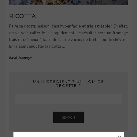
RICOTTA
Faire sa ricotta maison, c’est hyper facile et très agréable ! En effet,
on va voir cailler le lait rapidement. Le résultat sera un fromage
frais et crémeux à base de lait de vache, de brebis ou de chèvre !
En laissant égoutter la ricotta
…
Basal
,
Fromages
UN INGRÉDIENT ? UN NOM DE
RECETTE ?
SEARCH