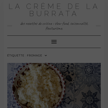
Skip
LA CRÈME DE LA
to
content
BURRATA
des recettes de cuisine : slow-food, saisonnalité,
flexitarisme.
Toggle Navigation
ÉTIQUETTE :
FROMAGE