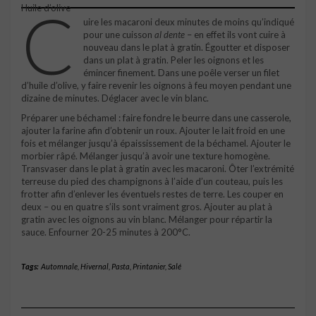
C
Huile d’olive
uire les macaroni deux minutes de moins qu’indiqué
pour une cuisson
al dente
– en effet ils vont cuire à
nouveau dans le plat à gratin. Égoutter et disposer
dans un plat à gratin. Peler les oignons et les
émincer finement. Dans une poêle verser un filet
d’huile d’olive, y faire revenir les oignons à feu moyen pendant une
dizaine de minutes. Déglacer avec le vin blanc.
Préparer une béchamel : faire fondre le beurre dans une casserole,
ajouter la farine afin d’obtenir un roux. Ajouter le lait froid en une
fois et mélanger jusqu’à épaississement de la béchamel. Ajouter le
morbier râpé. Mélanger jusqu’à avoir une texture homogène.
Transvaser dans le plat à gratin avec les macaroni. Ôter l’extrémité
terreuse du pied des champignons à l’aide d’un couteau, puis les
frotter afin d’enlever les éventuels restes de terre. Les couper en
deux – ou en quatre s’ils sont vraiment gros. Ajouter au plat à
gratin avec les oignons au vin blanc. Mélanger pour répartir la
sauce. Enfourner 20-25 minutes à 200°C.
Tags:
Automnale
,
Hivernal
,
Pasta
,
Printanier
,
Salé