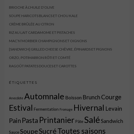
BRIOCHE À L’HUILE D’OLIVE
SOUPE HARICOTS BLANCS ET CHOU KALE
CRÈME BRÛLÉE AU CITRON
RIZ AU LAIT CARDAMOME ET PISTACHES
MAC’N’MORBIER CHAMPIGNONS ET OIGNONS
[SANDWICH] GRILLED CHEESE CHÈVRE, ÉPINARDS ET PIGNONS
ORZO, POTIMARRON RÔTI ET COMTÉ
RAGOÛT PATATES DOUCES ET CAROTTES
ÉTIQUETTES
Automnale
Courge
Brunch
Boisson
Anecdote
Estival
Hivernal
Levain
Fermentation
Fromage
Salé
Printanier
Pasta
Pain
Sandwich
Pâte
Toutes saisons
Sucré
Soupe
Sauce