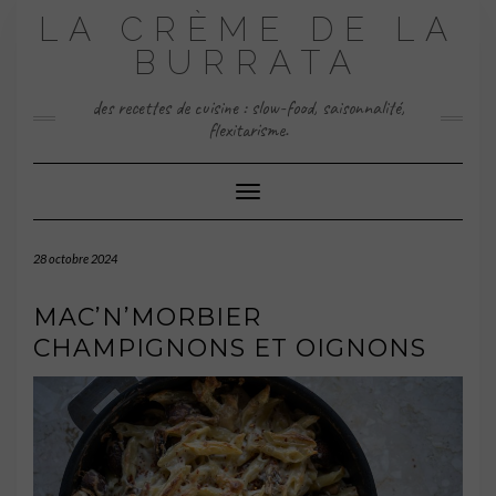
Skip
LA CRÈME DE LA
to
content
BURRATA
des recettes de cuisine : slow-food, saisonnalité,
flexitarisme.
Toggle Navigation
28 octobre 2024
MAC’N’MORBIER
CHAMPIGNONS ET OIGNONS