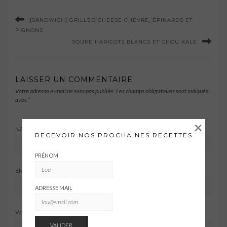
[SANDWICH] GRILLED CHEESE CHÈVRE, ÉPINARDS ET
PIGNONS
SOUPE HARICOTS BLANCS ET CHOU KALE
LAISSER UN COMMENTAIRE
Votre adresse e-mail ne sera pas publiée.
Les champs obligatoires sont indiqués
avec
*
×
NAME
*
RECEVOIR NOS PROCHAINES RECETTES
PRÉNOM
EMAIL ADDRESS
*
ADRESSE MAIL
WEBSITE