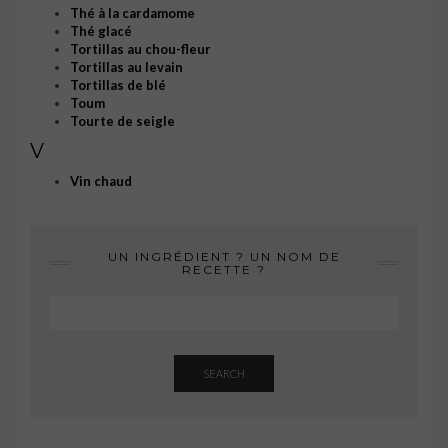
Thé à la cardamome
Thé glacé
Tortillas au chou-fleur
Tortillas au levain
Tortillas de blé
Toum
Tourte de seigle
V
Vin chaud
UN INGRÉDIENT ? UN NOM DE
RECETTE ?
SEARCH