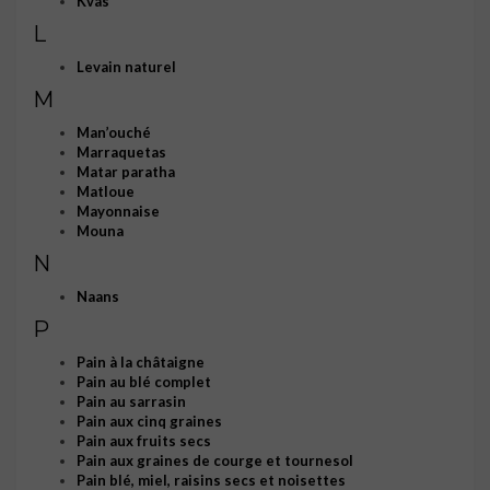
Kvas
L
Levain naturel
M
Man’ouché
Marraquetas
Matar paratha
Matloue
Mayonnaise
Mouna
N
Naans
P
Pain à la châtaigne
Pain au blé complet
Pain au sarrasin
Pain aux cinq graines
Pain aux fruits secs
Pain aux graines de courge et tournesol
Pain blé, miel, raisins secs et noisettes