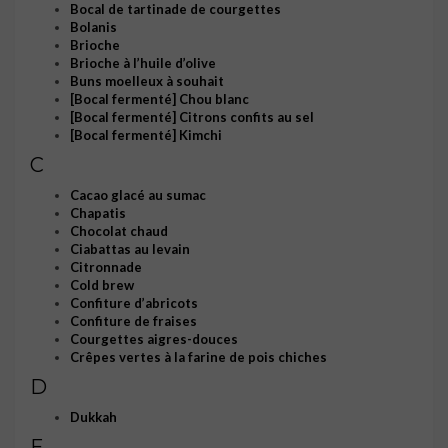
Bocal de tartinade de courgettes
Bolanis
Brioche
Brioche à l’huile d’olive
Buns moelleux à souhait
[Bocal fermenté] Chou blanc
[Bocal fermenté] Citrons confits au sel
[Bocal fermenté] Kimchi
C
Cacao glacé au sumac
Chapatis
Chocolat chaud
Ciabattas au levain
Citronnade
Cold brew
Confiture d’abricots
Confiture de fraises
Courgettes aigres-douces
Crêpes vertes à la farine de pois chiches
D
Dukkah
E