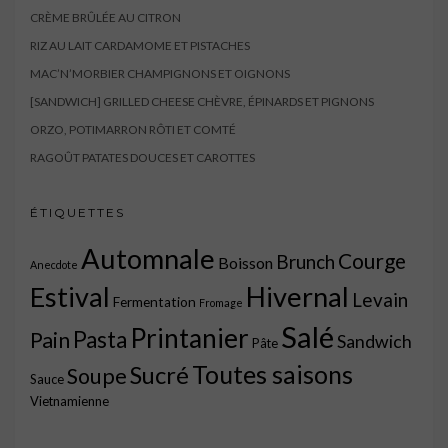
CRÈME BRÛLÉE AU CITRON
RIZ AU LAIT CARDAMOME ET PISTACHES
MAC’N’MORBIER CHAMPIGNONS ET OIGNONS
[SANDWICH] GRILLED CHEESE CHÈVRE, ÉPINARDS ET PIGNONS
ORZO, POTIMARRON RÔTI ET COMTÉ
RAGOÛT PATATES DOUCES ET CAROTTES
ÉTIQUETTES
Automnale
Courge
Brunch
Boisson
Anecdote
Estival
Hivernal
Levain
Fermentation
Fromage
Salé
Printanier
Pasta
Pain
Sandwich
Pâte
Toutes saisons
Sucré
Soupe
Sauce
Vietnamienne