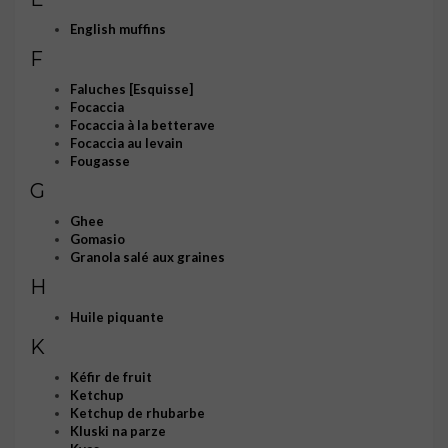
English muffins
F
Faluches [Esquisse]
Focaccia
Focaccia à la betterave
Focaccia au levain
Fougasse
G
Ghee
Gomasio
Granola salé aux graines
H
Huile piquante
K
Kéfir de fruit
Ketchup
Ketchup de rhubarbe
Kluski na parze