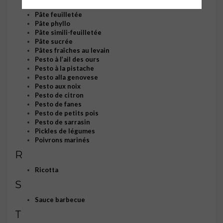
Pâte de praliné amandes et noisettes
Pâte feuilletée
Pâte phyllo
Pâte simili-feuilletée
Pâte sucrée
Pâtes fraîches au levain
Pesto à l’ail des ours
Pesto à la pistache
Pesto alla genovese
Pesto aux noix
Pesto de citron
Pesto de fanes
Pesto de petits pois
Pesto de sarrasin
Pickles de légumes
Poivrons marinés
R
Ricotta
S
Sauce barbecue
T