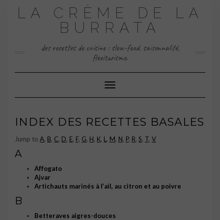
Skip
LA CRÈME DE LA
to
content
BURRATA
des recettes de cuisine : slow-food, saisonnalité,
flexitarisme.
Toggle Navigation
INDEX DES RECETTES BASALES
Jump to
A
,
B
,
C
,
D
,
E
,
F
,
G
,
H
,
K
,
L
,
M
,
N
,
P
,
R
,
S
,
T
,
V
A
Affogato
Ajvar
Artichauts marinés à l’ail, au citron et au poivre
B
Betteraves aigres-douces