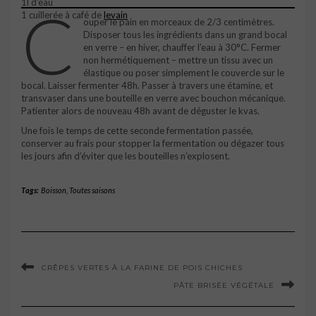
1l d’eau
C
1 cuillerée à café de
levain
ouper le pain en morceaux de 2/3 centimètres.
Disposer tous les ingrédients dans un grand bocal
en verre – en hiver, chauffer l’eau à 30°C. Fermer
non hermétiquement – mettre un tissu avec un
élastique ou poser simplement le couvercle sur le
bocal. Laisser fermenter 48h. Passer à travers une étamine, et
transvaser dans une bouteille en verre avec bouchon mécanique.
Patienter alors de nouveau 48h avant de déguster le kvas.
Une fois le temps de cette seconde fermentation passée,
conserver au frais pour stopper la fermentation ou dégazer tous
les jours afin d’éviter que les bouteilles n’explosent.
Tags:
Boisson
,
Toutes saisons
CRÊPES VERTES À LA FARINE DE POIS CHICHES
PÂTE BRISÉE VÉGÉTALE