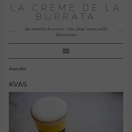
Skip
LA CRÈME DE LA
to
content
BURRATA
des recettes de cuisine : slow-food, saisonnalité,
flexitarisme.
Toggle Navigation
20 juin 2023
KVAS