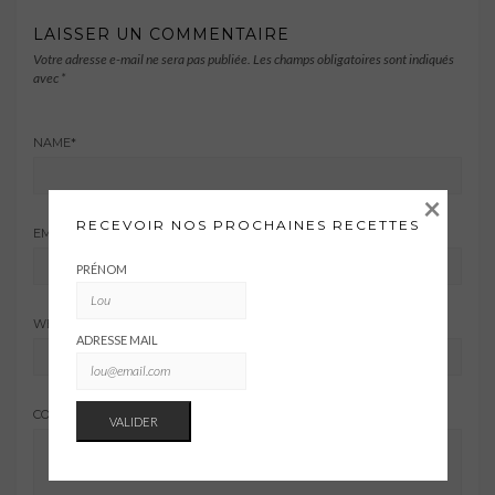
LAISSER UN COMMENTAIRE
Votre adresse e-mail ne sera pas publiée.
Les champs obligatoires sont indiqués
avec
*
NAME
*
×
RECEVOIR NOS PROCHAINES RECETTES
EMAIL ADDRESS
*
PRÉNOM
WEBSITE
ADRESSE MAIL
COMMENT