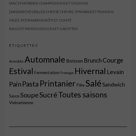
MAC’N’MORBIER CHAMPIGNONS ET OIGNONS
[SANDWICH] GRILLED CHEESE CHÈVRE, ÉPINARDS ET PIGNONS
ORZO, POTIMARRON RÔTI ET COMTÉ
RAGOÛT PATATES DOUCES ET CAROTTES
ÉTIQUETTES
Automnale
Courge
Brunch
Boisson
Anecdote
Estival
Hivernal
Levain
Fermentation
Fromage
Salé
Printanier
Pasta
Pain
Sandwich
Pâte
Toutes saisons
Sucré
Soupe
Sauce
Vietnamienne