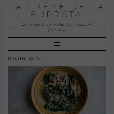
Skip
LA CRÈME DE LA
to
content
BURRATA
des recettes de cuisine : slow-food, saisonnalité,
flexitarisme.
Toggle Navigation
ÉTIQUETTE :
SOUPE