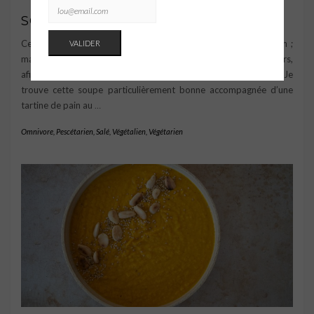
SOUPE DE CRESSON
Cette soupe toute verte est composée entièrement de cresson ;
mais attention ce dernier n’est pas cuit sur le feu, mais en dehors,
afin de permettre aux feuilles de se détendre plus doucement. Je
trouve cette soupe particulièrement bonne accompagnée d’une
tartine de pain au
…
Omnivore
,
Pescétarien
,
Salé
,
Végétalien
,
Végétarien