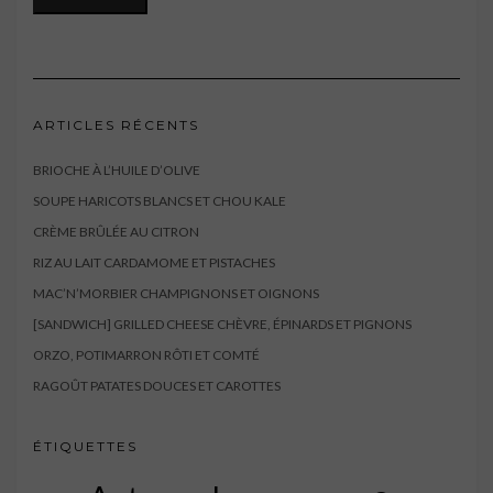
ARTICLES RÉCENTS
BRIOCHE À L’HUILE D’OLIVE
SOUPE HARICOTS BLANCS ET CHOU KALE
CRÈME BRÛLÉE AU CITRON
RIZ AU LAIT CARDAMOME ET PISTACHES
MAC’N’MORBIER CHAMPIGNONS ET OIGNONS
[SANDWICH] GRILLED CHEESE CHÈVRE, ÉPINARDS ET PIGNONS
ORZO, POTIMARRON RÔTI ET COMTÉ
RAGOÛT PATATES DOUCES ET CAROTTES
ÉTIQUETTES