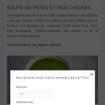
SOUPE DE PÂTES ET POIS CHICHES
J’ai longtemps hésité à tester cette recette italienne nommé pasta
e ceci alla romana. En effet, des pâtes et des pois-chiches dans un
bouillon c’est quelque peu… particulier ! Bien grand m’en a pris,
c’est somptueux. Traditionnellement, des anchois ou de la
pancetta grillée peuvent
…
Omnivore
,
Pescétarien
,
Salé
,
Végétalien
,
Végétarien
×
RECEVOIR NOS PROCHAINES RECETTES
PRÉNOM
ADRESSE MAIL