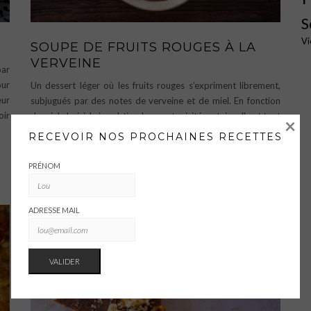
S
Vi
SOUPE DE FRUITS ROUGES À LA
VERVEINE
par
our
Un dessert léger où les fruits rouges s’expriment librement,
œur
subjugués par des notes de verveine et de miel. En fonction
oir
du miel choisi, le jus obtiendra une typicité certaine. Il est tout
×
à fait possible de faire varier les fruits : pêches, melon,
RECEVOIR NOS PROCHAINES RECETTES
pastèque, rhubarbe,
…
PRÉNOM
Sucré
ADRESSE MAIL