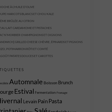
IOCHE À L’HUILE D’OLIVE
UPE HARICOTS BLANCS ET CHOU KALE
ÈME BRÛLÉE AU CITRON
Z AU LAIT CARDAMOME ET PISTACHES
AC’N’MORBIER CHAMPIGNONS ET OIGNONS
ANDWICH] GRILLED CHEESE CHÈVRE, ÉPINARDS ET PIGNONS
ZO, POTIMARRON RÔTI ET COMTÉ
GOÛT PATATES DOUCES ET CAROTTES
TIQUETTES
Automnale
Brunch
Boisson
ecdote
Estival
ourge
Fermentation
Fromage
ivernal
Pasta
Pain
Levain
Salé
rintanier
Sandwich