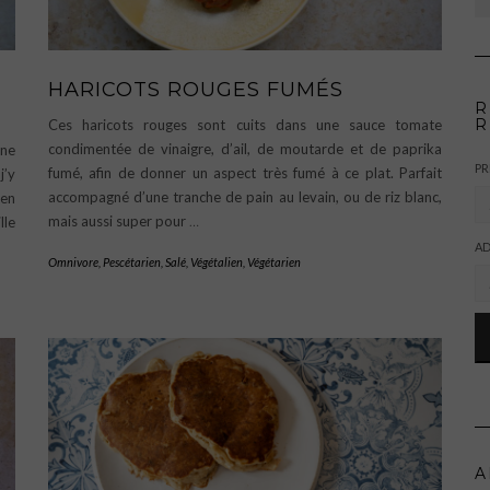
HARICOTS ROUGES FUMÉS
R
R
Ces haricots rouges sont cuits dans une sauce tomate
condimentée de vinaigre, d’ail, de moutarde et de paprika
une
P
fumé, afin de donner un aspect très fumé à ce plat. Parfait
j’y
accompagné d’une tranche de pain au levain, ou de riz blanc,
 en
mais aussi super pour
…
lle
AD
Omnivore
,
Pescétarien
,
Salé
,
Végétalien
,
Végétarien
A