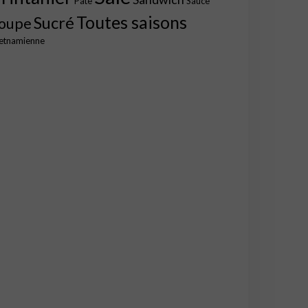
Pâte
Sauce
Toutes saisons
Sucré
oupe
etnamienne