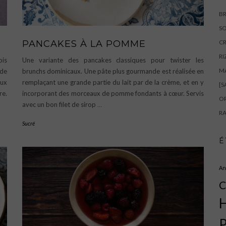
BR
SO
PANCAKES À LA POMME
CR
RI
ois
Une variante des pancakes classiques pour twister les
M
 de
brunchs dominicaux. Une pâte plus gourmande est réalisée en
aux
remplaçant une grande partie du lait par de la crème, et en y
[S
re.
incorporant des morceaux de pomme fondants à cœur. Servis
OR
avec un bon filet de sirop
…
RA
Sucré
É
An
C
H
P