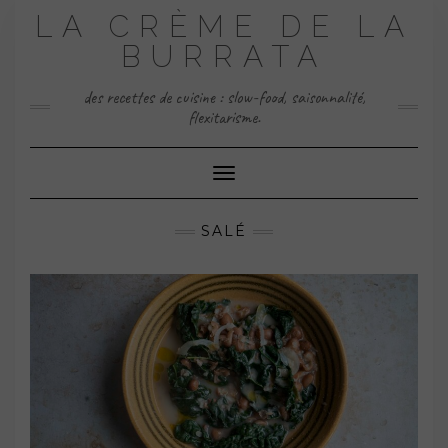
Skip
LA CRÈME DE LA
to
content
BURRATA
des recettes de cuisine : slow-food, saisonnalité,
flexitarisme.
Toggle Navigation
SALÉ