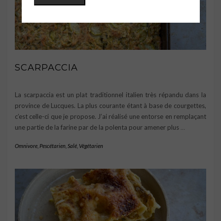
SCARPACCIA
La scarpaccia est un plat traditionnel italien très répandu dans la
province de Lucques. La plus courante étant à base de courgettes,
c’est celle-ci que je propose. J’ai réalisé une entorse en remplaçant
une partie de la farine par de la polenta pour amener plus
…
Omnivore
,
Pescétarien
,
Salé
,
Végétarien