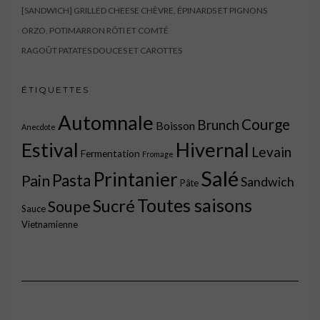
[SANDWICH] GRILLED CHEESE CHÈVRE, ÉPINARDS ET PIGNONS
ORZO, POTIMARRON RÔTI ET COMTÉ
RAGOÛT PATATES DOUCES ET CAROTTES
ÉTIQUETTES
Automnale
Courge
Brunch
Boisson
Anecdote
Estival
Hivernal
Levain
Fermentation
Fromage
Salé
Printanier
Pasta
Pain
Sandwich
Pâte
Toutes saisons
Sucré
Soupe
Sauce
Vietnamienne