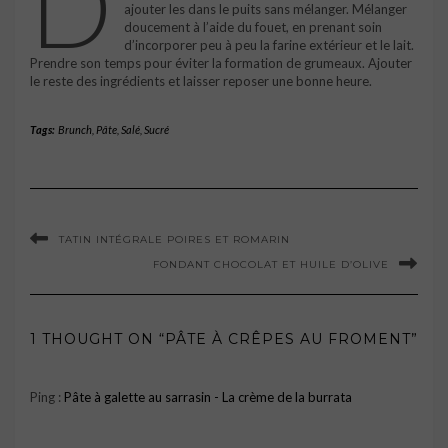
D
ajouter les dans le puits sans mélanger. Mélanger
doucement à l’aide du fouet, en prenant soin
d’incorporer peu à peu la farine extérieur et le lait.
Prendre son temps pour éviter la formation de grumeaux. Ajouter
le reste des ingrédients et laisser reposer une bonne heure.
Tags:
Brunch
,
Pâte
,
Salé
,
Sucré
TATIN INTÉGRALE POIRES ET ROMARIN
FONDANT CHOCOLAT ET HUILE D’OLIVE
1 THOUGHT ON “PÂTE À CRÊPES AU FROMENT”
Ping :
Pâte à galette au sarrasin - La crème de la burrata