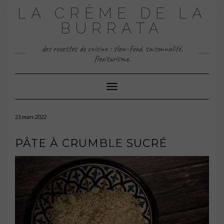
Skip
LA CRÈME DE LA
to
content
BURRATA
des recettes de cuisine : slow-food, saisonnalité,
flexitarisme.
Toggle Navigation
21 mars 2022
PÂTE À CRUMBLE SUCRÉ