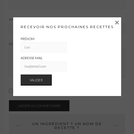
×
WEBSITE
RECEVOIR NOS PROCHAINES RECETTES
PRÉNOM
COMMENT
ADRESSE MAIL
Save my name, email, and website in this browser for the next time I comment.
UN INGRÉDIENT ? UN NOM DE
RECETTE ?