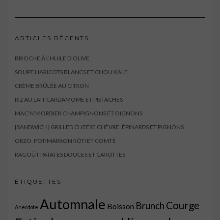
ARTICLES RÉCENTS
BRIOCHE À L’HUILE D’OLIVE
SOUPE HARICOTS BLANCS ET CHOU KALE
CRÈME BRÛLÉE AU CITRON
RIZ AU LAIT CARDAMOME ET PISTACHES
MAC’N’MORBIER CHAMPIGNONS ET OIGNONS
[SANDWICH] GRILLED CHEESE CHÈVRE, ÉPINARDS ET PIGNONS
ORZO, POTIMARRON RÔTI ET COMTÉ
RAGOÛT PATATES DOUCES ET CAROTTES
ÉTIQUETTES
Automnale
Courge
Brunch
Boisson
Anecdote