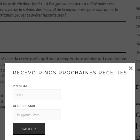
base de cheddar fondu – à l’origine du chester est utilisé mais c’est
BR
 servi avec de la salade, des frites, et de la mayonnaise pour couronner le
urgitation peuvent s’avérer hasardeuses !
SO
CR
RI
M
[S
réaliser la recette afin qu’il soit à température ambiante. Le couper en
OR
aire chauffer la bière et les dés de fromage. Sans cesser de remuer,
×
 prendre un quart d’heure, c’est essentiel pour éviter que le fromage
RA
RECEVOIR NOS PROCHAINES RECETTES
ileux. Pendant ce temps griller les tranches de pain. Étaler de la
cer dans deux petits plats allant au four. Saupoudrer légèrement de
PRÉNOM
É
ter quelques gouttes de sauce Worcestershire, puis verser le
nt ce temps, faire cuire deux œufs au plat. Dès que le fromage
An
ADRESSE MAIL
servir aussitôt.
C
H
P