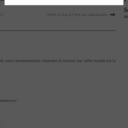
S
ET
PÂTE À GALETTES AU SARRASIN
Vi
able. nous recommandons vivement et surtout svp cette recette est la
indiqués avec
*