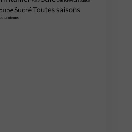
Pâte
Sauce
Toutes saisons
Sucré
oupe
etnamienne