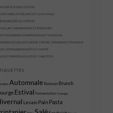
IOCHE À L’HUILE D’OLIVE
UPE HARICOTS BLANCS ET CHOU KALE
ÈME BRÛLÉE AU CITRON
Z AU LAIT CARDAMOME ET PISTACHES
AC’N’MORBIER CHAMPIGNONS ET OIGNONS
ANDWICH] GRILLED CHEESE CHÈVRE, ÉPINARDS ET PIGNONS
ZO, POTIMARRON RÔTI ET COMTÉ
GOÛT PATATES DOUCES ET CAROTTES
TIQUETTES
Automnale
Brunch
Boisson
ecdote
Estival
ourge
Fermentation
Fromage
ivernal
Pasta
Pain
Levain
Salé
rintanier
Sandwich