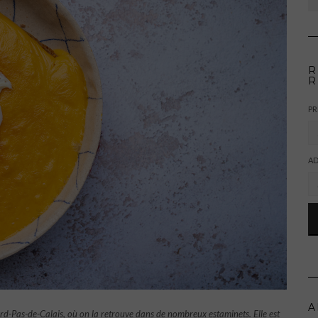
R
R
P
AD
A
Nord-Pas-de-Calais, où on la retrouve dans de nombreux estaminets. Elle est