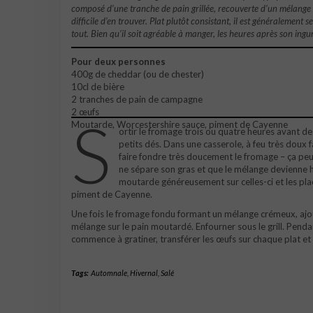
composé d’une tranche de pain grillée, recouverte d’un mélange à 
difficile d’en trouver. Plat plutôt consistant, il est généralement
tout. Bien qu’il soit agréable à manger, les heures après son ing
Pour deux personnes
400g de cheddar (ou de chester)
10cl de bière
2 tranches de pain de campagne
2 œufs
S
Moutarde, Worcestershire sauce, piment de Cayenne
ortir le fromage trois ou quatre heures avant de 
petits dés. Dans une casserole, à feu très doux f
faire fondre très doucement le fromage – ça peut
ne sépare son gras et que le mélange devienne hu
moutarde généreusement sur celles-ci et les pla
piment de Cayenne.
Une fois le fromage fondu formant un mélange crémeux, ajou
mélange sur le pain moutardé. Enfourner sous le grill. Penda
commence à gratiner, transférer les œufs sur chaque plat et 
Tags:
Automnale
,
Hivernal
,
Salé