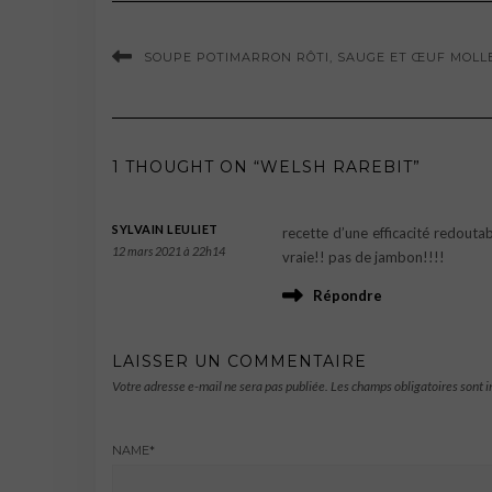
SOUPE POTIMARRON RÔTI, SAUGE ET ŒUF MOLL
1 THOUGHT ON “WELSH RAREBIT”
SYLVAIN LEULIET
recette d’une efficacité redout
12 mars 2021 à 22h14
vraie!! pas de jambon!!!!
Répondre
LAISSER UN COMMENTAIRE
Votre adresse e-mail ne sera pas publiée.
Les champs obligatoires sont 
NAME
*