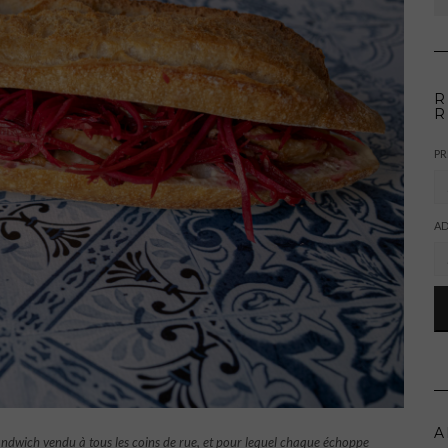
R
R
P
AD
A
sandwich vendu à tous les coins de rue, et pour lequel chaque échoppe