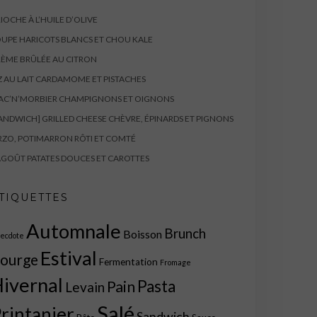
IOCHE À L’HUILE D’OLIVE
UPE HARICOTS BLANCS ET CHOU KALE
ÈME BRÛLÉE AU CITRON
Z AU LAIT CARDAMOME ET PISTACHES
AC’N’MORBIER CHAMPIGNONS ET OIGNONS
ANDWICH] GRILLED CHEESE CHÈVRE, ÉPINARDS ET PIGNONS
ZO, POTIMARRON RÔTI ET COMTÉ
GOÛT PATATES DOUCES ET CAROTTES
TIQUETTES
Automnale
Brunch
Boisson
ecdote
Estival
ourge
Fermentation
Fromage
ivernal
Pasta
Pain
Levain
Salé
rintanier
Sandwich