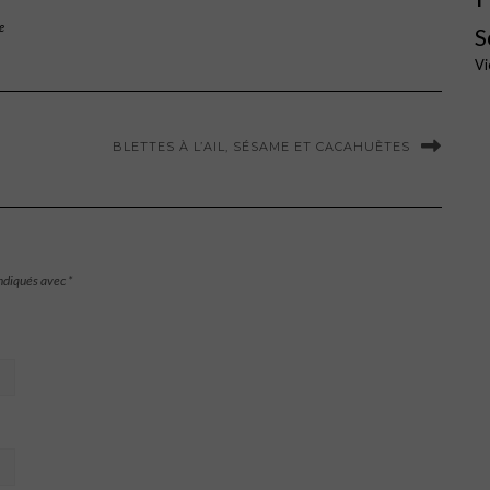
e
S
Vi
BLETTES À L’AIL, SÉSAME ET CACAHUÈTES
indiqués avec
*