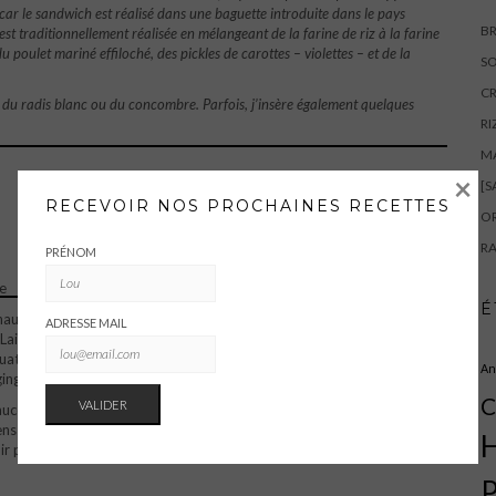
, car le sandwich est réalisé dans une baguette introduite dans le pays
BR
t traditionnellement réalisée en mélangeant de la farine de riz à la farine
u poulet mariné effiloché, des pickles de carottes – violettes – et de la
SO
CR
s à du radis blanc ou du concombre. Parfois, j’insère également quelques
RI
M
×
[S
RECEVOIR NOS PROCHAINES RECETTES
OR
RA
PRÉNOM
ce
É
chaude avec un filet d’huile d’olive pendant quelques minutes. Terminer
ADRESSE MAIL
isser refroidir puis effilocher le poulet en le débarrassant de ses os.
uatre cuillerées à soupe de sauce soja, quatre autres d’huile de
An
ingembre râpé. Laisser reposer une nuit au frais.
C
auce sriracha – doser à sa convenance pour que ça soit légèrement
ens de la longueur. Étaler de la mayonnaise au fond. Disposer des
H
r par des feuilles de coriandre fraîche. Répéter l’opération avec les
P