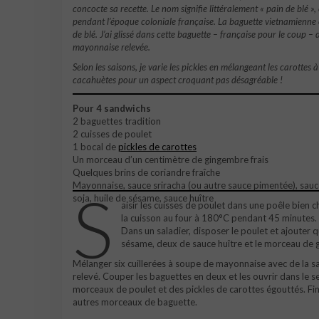
concocte sa recette. Le nom signifie littéralement « pain de blé »
pendant l’époque coloniale française. La baguette vietnamienne es
de blé. J’ai glissé dans cette baguette – française pour le coup – d
mayonnaise relevée.
Selon les saisons, je varie les pickles en mélangeant les carotte
cacahuètes pour un aspect croquant pas désagréable !
Pour 4 sandwichs
2 baguettes tradition
2 cuisses de poulet
1 bocal de
pickles de carottes
Un morceau d’un centimètre de gingembre frais
Quelques brins de coriandre fraîche
Mayonnaise, sauce sriracha (ou autre sauce pimentée), sau
S
soja, huile de sésame, sauce huître
aisir les cuisses de poulet dans une poêle bien 
la cuisson au four à 180°C pendant 45 minutes. La
Dans un saladier, disposer le poulet et ajouter q
sésame, deux de sauce huître et le morceau de g
Mélanger six cuillerées à soupe de mayonnaise avec de la s
relevé. Couper les baguettes en deux et les ouvrir dans le s
morceaux de poulet et des pickles de carottes égouttés. Fini
autres morceaux de baguette.