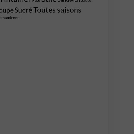
Pâte
Sauce
Toutes saisons
Sucré
oupe
etnamienne