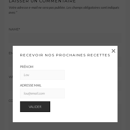
LAISSER UN COMMENTAIRE
Votre adresse e-mail ne sera pas publiée.
Les champs obligatoires sont indiqués
avec
*
NAME
*
×
EMAIL ADDRESS
*
RECEVOIR NOS PROCHAINES RECETTES
PRÉNOM
WEBSITE
ADRESSE MAIL
COMMENT