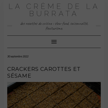
Skip
LA CRÈME DE LA
to
content
BURRATA
des recettes de cuisine : slow-food, saisonnalité,
flexitarisme.
Toggle Navigation
30 septembre 2022
CRACKERS CAROTTES ET
SÉSAME