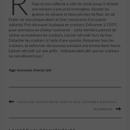
R
l’eau et une cuillerée à café de cumin jusqu’à obtenir
une mixture à peu près homogène. Ajouter les
graines de sésame et deux pincées de fleur de sel.
Étaler sur une plaque allant au four recouverte d’un papier
sulfurisé. Pré-découper la plaque en crackers. Enfourner à 120°C
pour une heure en chaleur tournante – cette dernière permet de
sécher au maximum les crackers. Laisser refroidir hors du four.
Détacher les crackers à l’aide d’une spatule. Retourner tous les
crackers, et enfourner de nouveau pendant une bonne demi-heure.
Laisser refroidir sur une grille – indispensable afin que les crackers
ne ramollissent pas !
Tags:
Automnale
,
Hivernal
,
Salé
TACOS DE CÉLERI-RAVE FARCIS AUX LÉGUMES ESTIVAUX
MSABBAHA