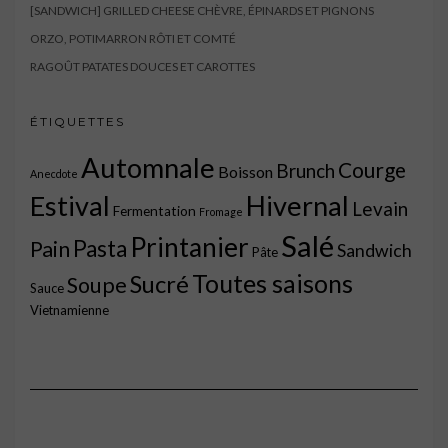
[SANDWICH] GRILLED CHEESE CHÈVRE, ÉPINARDS ET PIGNONS
ORZO, POTIMARRON RÔTI ET COMTÉ
RAGOÛT PATATES DOUCES ET CAROTTES
ÉTIQUETTES
Automnale
Courge
Brunch
Boisson
Anecdote
Estival
Hivernal
Levain
Fermentation
Fromage
Salé
Printanier
Pasta
Pain
Sandwich
Pâte
Toutes saisons
Sucré
Soupe
Sauce
Vietnamienne