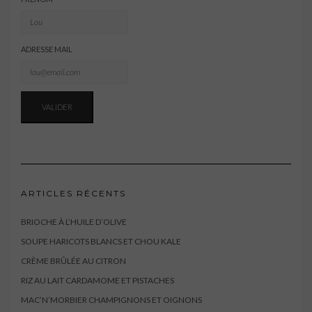
ADRESSE MAIL
ARTICLES RÉCENTS
BRIOCHE À L’HUILE D’OLIVE
SOUPE HARICOTS BLANCS ET CHOU KALE
CRÈME BRÛLÉE AU CITRON
RIZ AU LAIT CARDAMOME ET PISTACHES
MAC’N’MORBIER CHAMPIGNONS ET OIGNONS